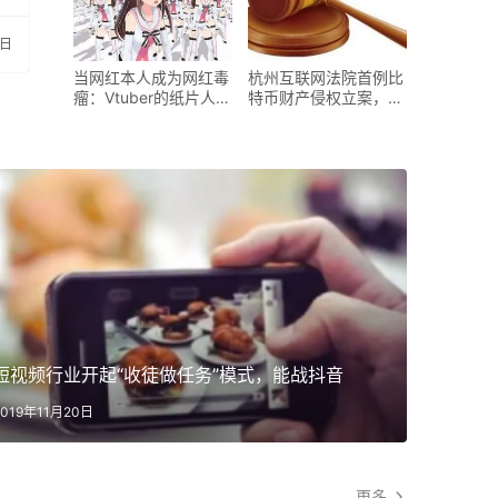
0日
当网红本人成为网红毒
杭州互联网法院首例比
瘤：Vtuber的纸片人模
特币财产侵权立案，虚
式能
拟
短视频行业开起“收徒做任务”模式，能战抖音
爱奇艺
2019年11月20日
2019年11
更多