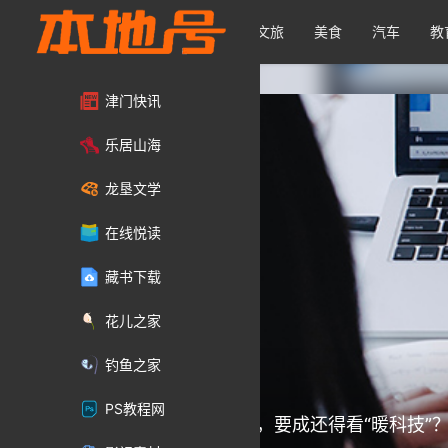
首页
资讯
商业
文旅
美食
汽车
教
津门快讯
乐居山海
龙垦文学
在线悦读
藏书下载
花儿之家
钓鱼之家
PS教程网
无人餐厅喜忧参半，要成还得看“暖科技”