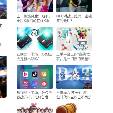
上市搁浅背后：唱吧、
NFC对战二维码，谁能
全民K歌们的在线K歌
笑到最后？
主
如今活
0日
互联网下半场，ARM云
二手平台上的“奇葩”卖
会是新出路吗？
家，是一门新的流量生
短视频下半场，版权争
不谋而合的“云计划”，
霸战开打，谁将首发
但时代的主题已不再是
“阵