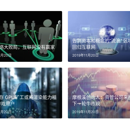
告别资本和概念的“流浪” 区
络大败局，互联网没有赢家
回归互联网
1月20日
2019年11月20日
存 GPU矿工或将渲染能力租
摩根溪创始人：资管公司来
游戏用户
下一轮牛市规
1月20日
2019年11月20日