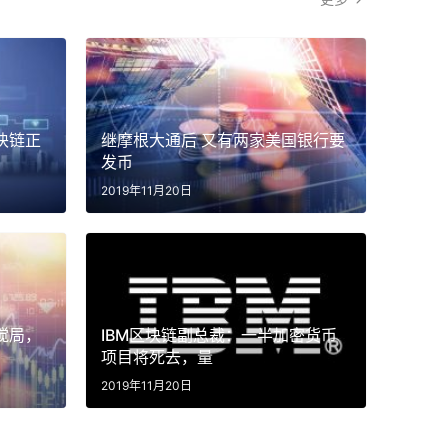
块链正
继摩根大通后 又有两家美国银行要
发币
2019年11月20日
搅局，
IBM区块链副总裁：一半加密货币
项目将死去，量
2019年11月20日