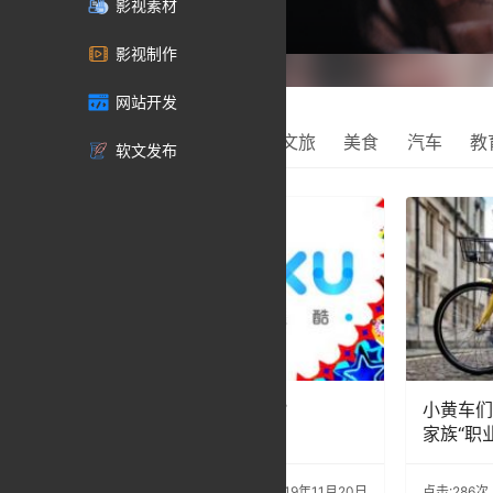
影视素材
2019年11月20日
影视制作
网站开发
推荐
资讯
商业
文旅
美食
汽车
教
软文发布
关闭“流量”，撕掉画皮？
小黄车们
家族“职
点击:227次
时间：2019年11月20日
点击:286次