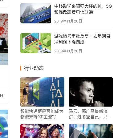
中移动迎来隔壁大楼的帅，5G
和混改跟着电信联通
2019年11月20日
游戏版号审批反复，去年网易
净利润下降四成
2019年11月20日
行业动态
0日
智能快递柜是否能成为
马云、郭广昌最新演
物流末端的“主流”？
讲：过冬靠自己，只有
熬过